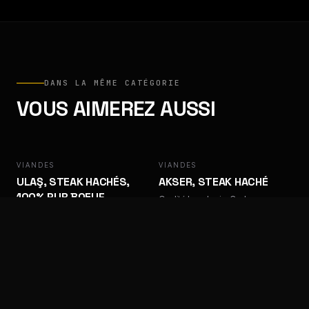
DANS LA MÊME CATÉGORIE
VOUS AIMEREZ AUSSI
VIANDES
ULAŞ
VIANDES
AKSER
ULAŞ, STEAK HACHÉS,
AKSER, STEAK HACHÉ
100% PUR BOEUF
Qualité boucherie. Cadence pro.
Qualité boucherie. Cadence pro.
VIANDES
VIANDES
ALLUMETTES DE VEAU
CHORIZO (BOEUF)
Qualité boucherie. Cadence pro.
Qualité boucherie. Cadence pro.