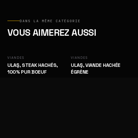
DANS LA MÊME CATÉGORIE
VOUS AIMEREZ AUSSI
VIANDES
ULAŞ
VIANDES
ULAŞ
ULAŞ, STEAK HACHÉS,
ULAŞ, VIANDE HACHÉE
100% PUR BOEUF
ÉGRÈNE
Qualité boucherie. Cadence pro.
Qualité boucherie. Cadence pro.
VIANDES
AKSER
VIANDES
AKSER, STEAK HACHÉ
ALLUMETTES DE VEAU
Qualité boucherie. Cadence pro.
Qualité boucherie. Cadence pro.