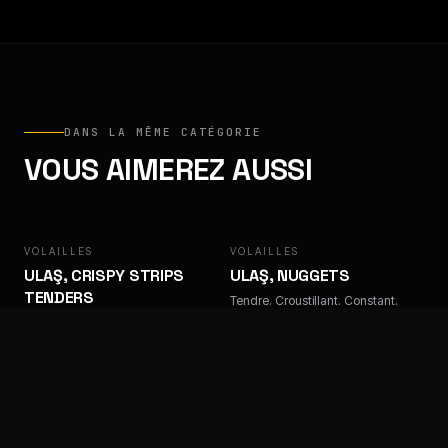
DANS LA MÊME CATÉGORIE
VOUS AIMEREZ AUSSI
VOLAILLES
ULAŞ
VOLAILLES
ULAŞ
ULAŞ, CRISPY STRIPS
ULAŞ, NUGGETS
TENDERS
Tendre. Croustillant. Constant.
Tendre. Croustillant. Constant.
VOLAILLES
ULAŞ
VOLAILLES
FACTORY
ULAŞ, TENDERS TEMPURA
FACTORY, LAMELLES DE
KEBAB POULET
Tendre. Croustillant. Constant.
Tendre. Croustillant. Constant.