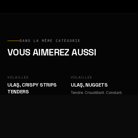
DANS LA MÊME CATÉGORIE
VOUS AIMEREZ AUSSI
VOLAILLES
ULAŞ
VOLAILLES
ULAŞ
ULAŞ, CRISPY STRIPS
ULAŞ, NUGGETS
TENDERS
Tendre. Croustillant. Constant.
Tendre. Croustillant. Constant.
VOLAILLES
ULAŞ
VOLAILLES
FACTORY
ULAŞ, TENDERS TEMPURA
FACTORY, LAMELLES DE
KEBAB POULET
Tendre. Croustillant. Constant.
Tendre. Croustillant. Constant.