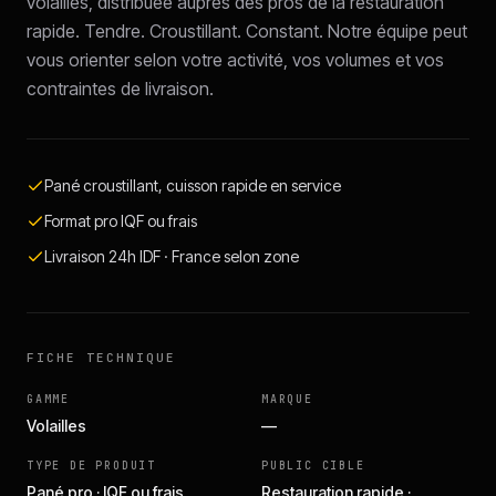
volailles, distribuée auprès des pros de la restauration
rapide. Tendre. Croustillant. Constant. Notre équipe peut
vous orienter selon votre activité, vos volumes et vos
contraintes de livraison.
Pané croustillant, cuisson rapide en service
Format pro IQF ou frais
Livraison 24h IDF · France selon zone
FICHE TECHNIQUE
GAMME
MARQUE
Volailles
—
TYPE DE PRODUIT
PUBLIC CIBLE
Pané pro · IQF ou frais
Restauration rapide ·