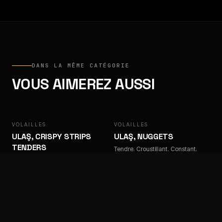
DANS LA MÊME CATÉGORIE
VOUS AIMEREZ AUSSI
VOLAILLES
ULAŞ
VOLAILLES
ULAŞ
ULAŞ, CRISPY STRIPS
ULAŞ, NUGGETS
TENDERS
Tendre. Croustillant. Constant.
Tendre. Croustillant. Constant.
VOLAILLES
ULAŞ
VOLAILLES
FACTORY
ULAŞ, TENDERS TEMPURA
FACTORY, LAMELLES DE
KEBAB POULET
Tendre. Croustillant. Constant.
Tendre. Croustillant. Constant.