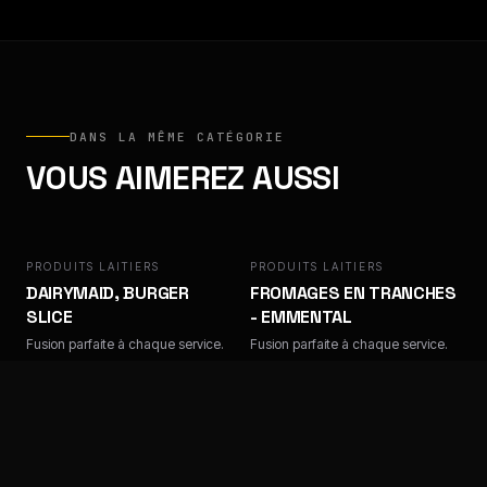
DANS LA MÊME CATÉGORIE
VOUS AIMEREZ AUSSI
PRODUITS LAITIERS
DAIRYMAID
PRODUITS LAITIERS
DAIRYMAID, BURGER
FROMAGES EN TRANCHES
SLICE
- EMMENTAL
Fusion parfaite à chaque service.
Fusion parfaite à chaque service.
PRODUITS LAITIERS
LIGUEIL
PRODUITS LAITIERS
LIGUEIL
LIGUEIL, CUBES DE BLEU
LIGUEIL, TRANCHES DE
AU LAIT DE VACHE
RACLETTE AU LAIT DE
PASTEURISÉ SURGELÉS
VACHE PASTEURISÉ