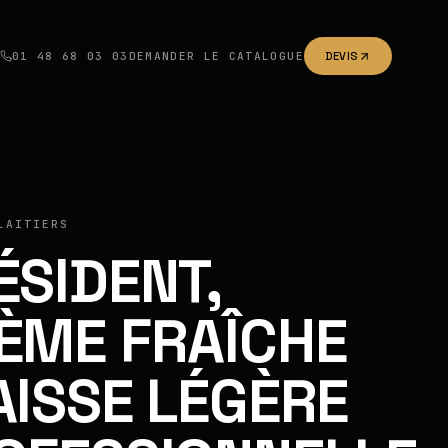
01 48 68 03 03
DEMANDER LE CATALOGUE
DEVIS
LAITIERS
ÉSIDENT,
ÈME FRAÎCHE
AISSE LÉGÈRE