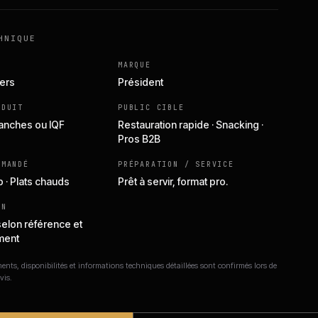
HNIQUE
MARQUE
iers
Président
ODUIT
PUBLIC CIBLE
Tranches ou IQF
Restauration rapide · Snacking ·
Pros B2B
MMANDÉ
PRÉPARATION / SERVICE
p · Plats chauds
Prêt à servir, format pro.
ON
selon référence et
ment
nts, disponibilités et informations techniques détaillées sont confirmés lors de
vis.