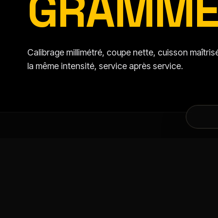
GRAMME
Calibrage millimétré, coupe nette, cuisson maîtr
la même intensité, service après service.
DANS LA MÊME CATÉGORIE
VOUS AIMEREZ AU