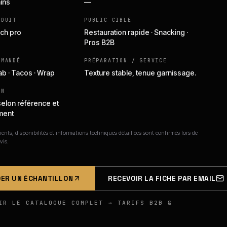
ains
—
ODUIT
PUBLIC CIBLE
ch pro
Restauration rapide · Snacking ·
Pros B2B
MMANDÉ
PRÉPARATION / SERVICE
ab · Tacos · Wrap
Texture stable, tenue garnissage.
ON
selon référence et
ment
nts, disponibilités et informations techniques détaillées sont confirmés lors de
vis.
ER UN ÉCHANTILLON
RECEVOIR LA FICHE PAR EMAIL
IR LE CATALOGUE COMPLET → TARIFS B2B &