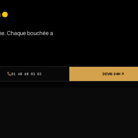
.
isée. Chaque bouchée a
DEVIS 24H
01 48 68 03 03
SSI