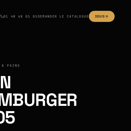
01 48 68 03 03
DEMANDER LE CATALOGUE
DEVIS
 & PAINS
IN
MBURGER
05