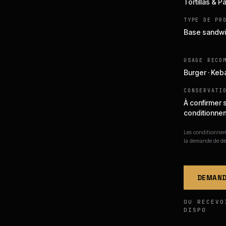
Tortillas & P
TYPE DE PR
Base sandwi
USAGE RECO
Burger · Keb
CONSERVATI
À confirmer 
conditionne
Les conditionneme
la demande de de
DEMAND
OU RECEVO
DISPO