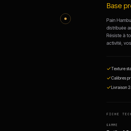
Base pro
Pain Hamburg
distribuée a
Résiste à to
activité, vo
Texture st
Calibres pr
Livraison 
FICHE TEC
GAMME