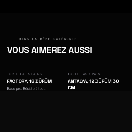
DANS LA MÊME CATÉGORIE
VOUS AIMEREZ AUSSI
TORTILLAS & PAINS
FACTORY
TORTILLAS & PAINS
ANTALYA
FACTORY, 18 DÜRÜM
ANTALYA, 12 DÜRÜM 30
CM
Base pro. Résiste à tout.
Base pro. Résiste à tout.
TORTILLAS & PAINS
ANTALYA
TORTILLAS & PAINS
ANTALYA, 18 TORTILLAS
BAPS
25 CM
Base pro. Résiste à tout.
Base pro. Résiste à tout.