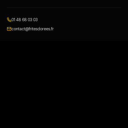
01 48 68 03 03
contact@fritesdorees.fr