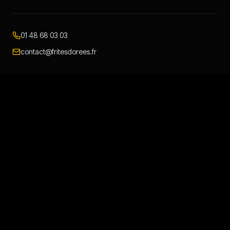
01 48 68 03 03
contact@fritesdorees.fr