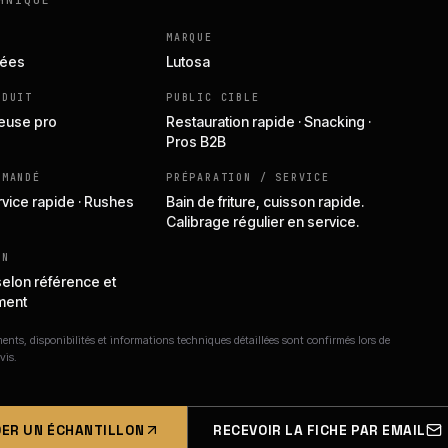
HNIQUE
MARQUE
lées
Lutosa
ODUIT
PUBLIC CIBLE
teuse pro
Restauration rapide · Snacking ·
Pros B2B
MMANDÉ
PRÉPARATION / SERVICE
rvice rapide · Rushes
Bain de friture, cuisson rapide.
Calibrage régulier en service.
ON
selon référence et
ment
nts, disponibilités et informations techniques détaillées sont confirmés lors de
vis.
ER UN ÉCHANTILLON
RECEVOIR LA FICHE PAR EMAIL