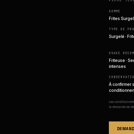
FICHE TEC
GAMME
Frites Surge
TYPE DE PR
Surgelé · Fri
USAGE RECO
Friteuse · Se
intenses
CONSERVATI
À confirmer 
conditionne
Les conditionneme
la demande de de
DEMAND