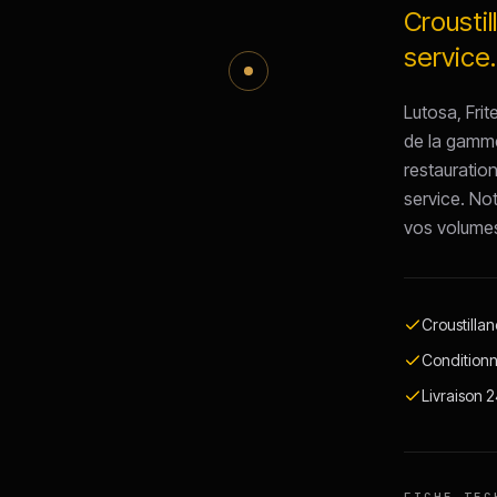
Crousti
service.
Lutosa, Fri
de la gamme 
restauratio
service. Not
vos volumes
Croustilla
Conditionn
Livraison 