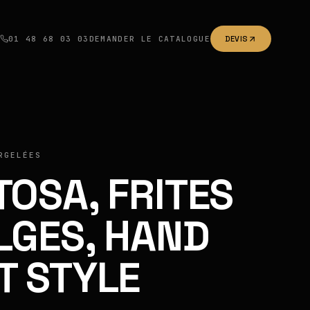
01 48 68 03 03
DEMANDER LE CATALOGUE
DEVIS
RGELÉES
TOSA, FRITES
LGES, HAND
T STYLE