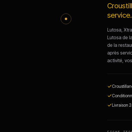
Crousti
service.
Lutosa, Xtra
Lutosa de l
de la restau
après servi
activité, vo
Croustilla
Conditionn
Livraison 