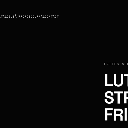
ATALOGUE
À PROPOS
JOURNAL
CONTACT
FRITES SU
LU
ST
FR