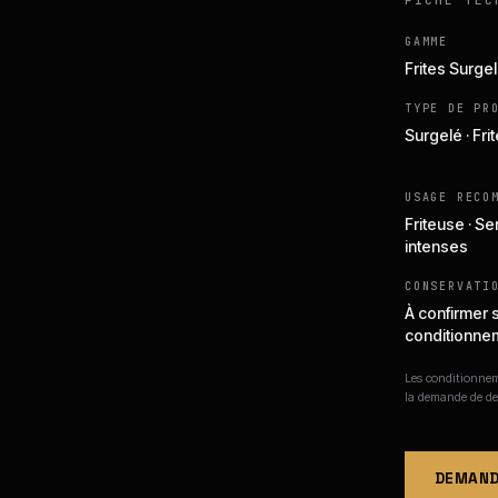
FICHE TEC
GAMME
Frites Surge
TYPE DE PR
Surgelé · Fri
USAGE RECO
Friteuse · Se
intenses
CONSERVATI
À confirmer 
conditionne
Les conditionneme
la demande de de
DEMAND