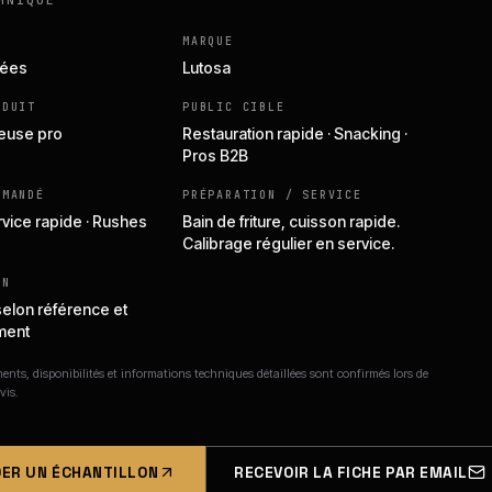
HNIQUE
MARQUE
lées
Lutosa
ODUIT
PUBLIC CIBLE
teuse pro
Restauration rapide · Snacking ·
Pros B2B
MMANDÉ
PRÉPARATION / SERVICE
rvice rapide · Rushes
Bain de friture, cuisson rapide.
Calibrage régulier en service.
ON
selon référence et
ment
nts, disponibilités et informations techniques détaillées sont confirmés lors de
vis.
ER UN ÉCHANTILLON
RECEVOIR LA FICHE PAR EMAIL