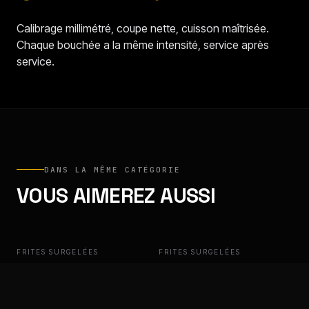
Calibrage millimétré, coupe nette, cuisson maîtrisée.
Chaque bouchée a la même intensité, service après
service.
DANS LA MÊME CATÉGORIE
VOUS AIMEREZ AUSSI
FRITES SURGELÉES
ULAŞ
FRITES SURGELÉES
ULAŞ
ULAŞ EXTRA CRUNCH,
ULAŞ PREMIUM, FRITES
FRITES 9/9 MM
9/9 MM
Croustillance constante. Service
Croustillance constante. Service