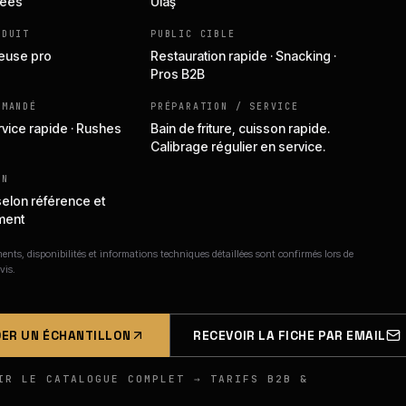
lées
Ulaş
ODUIT
PUBLIC CIBLE
teuse pro
Restauration rapide · Snacking ·
Pros B2B
MMANDÉ
PRÉPARATION / SERVICE
rvice rapide · Rushes
Bain de friture, cuisson rapide.
Calibrage régulier en service.
ON
selon référence et
ment
nts, disponibilités et informations techniques détaillées sont confirmés lors de
vis.
ER UN ÉCHANTILLON
RECEVOIR LA FICHE PAR EMAIL
IR LE CATALOGUE COMPLET → TARIFS B2B &