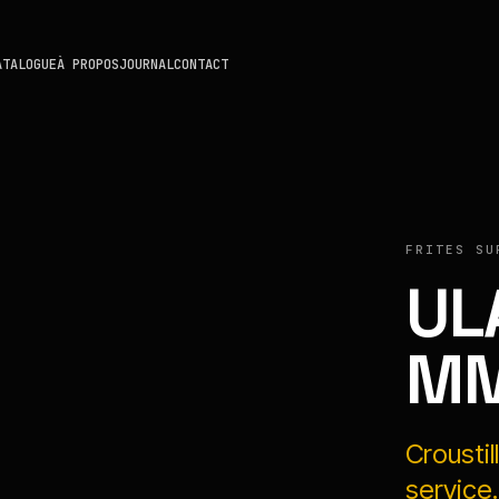
ATALOGUE
À PROPOS
JOURNAL
CONTACT
FRITES SU
UL
M
Crousti
service.