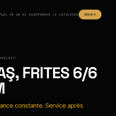
01 48 68 03 03
DEMANDER LE CATALOGUE
DEVIS
RGELÉES
AŞ, FRITES 6/6
M
llance constante. Service après