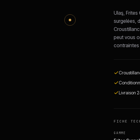
Ulaş, Frite
surgelées, d
Croustillan
peut vous or
contraintes 
Croustilla
Conditionn
Livraison 
FICHE TEC
GAMME