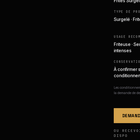
Frites Surge
TYPE DE PR
Surgelé · Fri
USAGE RECO
Friteuse · Se
intenses
CONSERVATI
À confirmer 
conditionne
Les conditionneme
la demande de de
DEMAND
OU RECEVO
DISPO