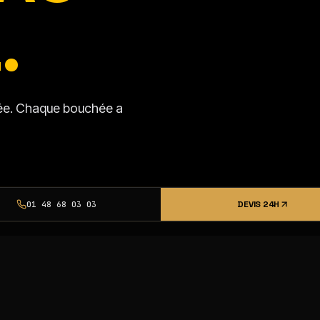
.
isée. Chaque bouchée a
DEVIS 24H
01 48 68 03 03
SSI