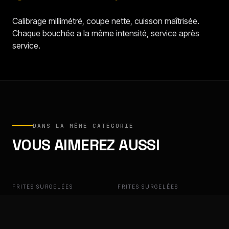
Calibrage millimétré, coupe nette, cuisson maîtrisée.
Chaque bouchée a la même intensité, service après
service.
DANS LA MÊME CATÉGORIE
VOUS AIMEREZ AUSSI
FRITES SURGELÉES
ULAŞ
FRITES SURGELÉES
ULAŞ
ULAŞ PREMIUM, FRITES
ULAŞ, FRITES PRÉ-
9/9 MM
SALÉES 6/6 MM
Croustillance constante. Service
Croustillance constante. Service