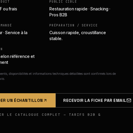
ODUIT
PUBLIC CIBLE
F ou frais
Restauration rapide · Snacking ·
Pros B2B
MMANDÉ
PRÉPARATION / SERVICE
r · Service à la
Cuisson rapide, croustillance
stable.
ON
selon référence et
ment
nts, disponibilités et informations techniques détaillées sont confirmés lors de
vis.
ER UN ÉCHANTILLON
RECEVOIR LA FICHE PAR EMAIL
IR LE CATALOGUE COMPLET → TARIFS B2B &