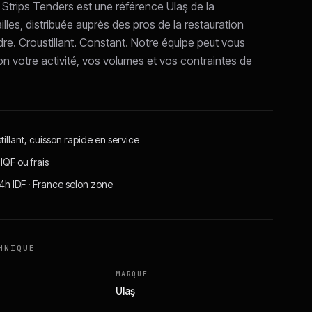
 Strips Tenders est une référence Ulaş de la
les, distribuée auprès des pros de la restauration
dre. Croustillant. Constant. Notre équipe peut vous
on votre activité, vos volumes et vos contraintes de
illant, cuisson rapide en service
IQF ou frais
24h IDF · France selon zone
HNIQUE
MARQUE
Ulaş