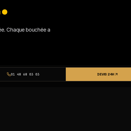
.
isée. Chaque bouchée a
DEVIS 24H
01 48 68 03 03
SSI