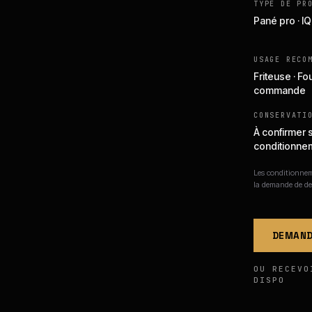
TYPE DE PR
Pané pro · IQ
USAGE RECO
Friteuse · Fou
commande
CONSERVATI
À confirmer 
conditionne
Les conditionneme
la demande de de
DEMAND
OU RECEVO
DISPO