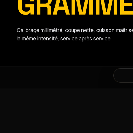
GRAMME
Calibrage millimétré, coupe nette, cuisson maîtr
la même intensité, service après service.
DANS LA MÊME CATÉGORIE
VOUS AIMEREZ AU