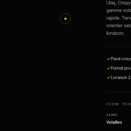
Ulaş, Crispy
gamme volail
rapide. Ten
orienter sel
livraison.
Pané croust
Format pro 
Livraison 
FICHE TEC
GAMME
Volailles