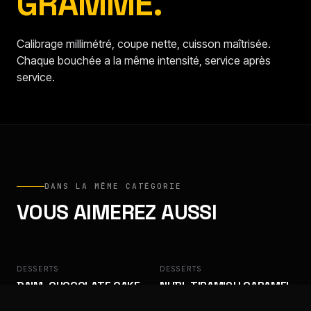
GRAMME.
Calibrage millimétré, coupe nette, cuisson maîtrisée.
Chaque bouchée a la même intensité, service après
service.
DANS LA MÊME CATÉGORIE
VOUS AIMEREZ AUSSI
DESSERTS
DAIM
DESSERTS
NUBI
DAIM, CHOCOLATE CAKE
NUBI, TIRAMISU CARAMEL
WITH CRUNCHY CARAMEL
SPÉCULOOS