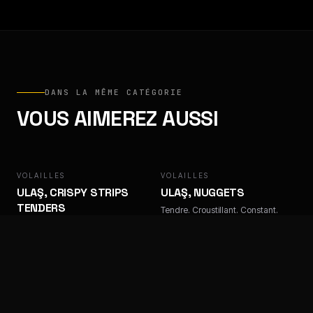
DANS LA MÊME CATÉGORIE
VOUS AIMEREZ AUSSI
VOLAILLES
ULAŞ
VOLAILLES
ULAŞ
ULAŞ, CRISPY STRIPS
ULAŞ, NUGGETS
TENDERS
Tendre. Croustillant. Constant.
Tendre. Croustillant. Constant.
VOLAILLES
ULAŞ
VOLAILLES
FACTORY
ULAŞ, TENDERS TEMPURA
FACTORY, LAMELLES DE
KEBAB POULET
Tendre. Croustillant. Constant.
Tendre. Croustillant. Constant.