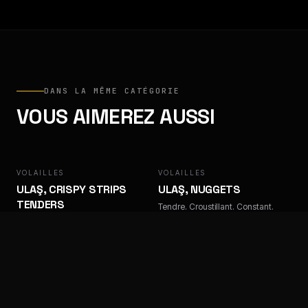
DANS LA MÊME CATÉGORIE
VOUS AIMEREZ AUSSI
VOLAILLES
ULAŞ
VOLAILLES
ULAŞ
ULAŞ, CRISPY STRIPS
ULAŞ, NUGGETS
TENDERS
Tendre. Croustillant. Constant.
Tendre. Croustillant. Constant.
VOLAILLES
ULAŞ
VOLAILLES
FACTORY
ULAŞ, TENDERS TEMPURA
FACTORY, LAMELLES DE
KEBAB POULET
Tendre. Croustillant. Constant.
Tendre. Croustillant. Constant.