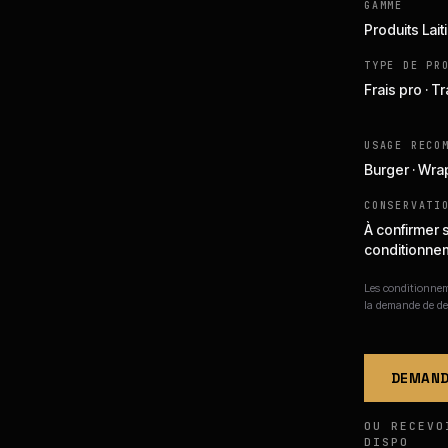
GAMME
Produits Lait
TYPE DE PR
Frais pro · 
USAGE RECO
Burger · Wra
CONSERVATI
À confirmer 
conditionne
Les conditionneme
la demande de de
DEMAND
OU RECEVO
DISPO