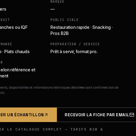
MARQUE
iers
—
ODUIT
PUBLIC CIBLE
Tranches ou IQF
Restauration rapide · Snacking ·
Pros B2B
MMANDÉ
PRÉPARATION / SERVICE
p · Plats chauds
Prêt à servir, format pro.
ON
selon référence et
ment
nts, disponibilités et informations techniques détaillées sont confirmés lors de
vis.
ER UN ÉCHANTILLON
RECEVOIR LA FICHE PAR EMAIL
IR LE CATALOGUE COMPLET → TARIFS B2B &