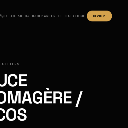
01 48 68 03 03
DEMANDER LE CATALOGUE
DEVIS
LAITIERS
UCE
OMAGÈRE /
COS