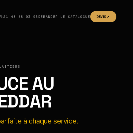
01 48 68 03 03
DEMANDER LE CATALOGUE
DEVIS
LAITIERS
UCE AU
EDDAR
parfaite à chaque service.