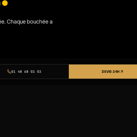
isée. Chaque bouchée a
DEVIS 24H
01 48 68 03 03
SSI
AITIERS
PRODUITS LAITIERS