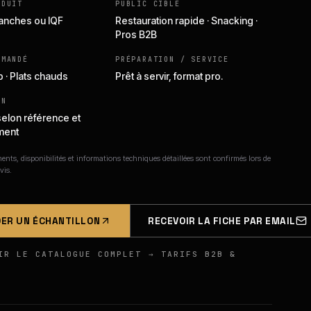
ODUIT
PUBLIC CIBLE
Tranches ou IQF
Restauration rapide · Snacking ·
Pros B2B
MMANDÉ
PRÉPARATION / SERVICE
p · Plats chauds
Prêt à servir, format pro.
ON
selon référence et
ment
nts, disponibilités et informations techniques détaillées sont confirmés lors de
vis.
ER UN ÉCHANTILLON
RECEVOIR LA FICHE PAR EMAIL
IR LE CATALOGUE COMPLET → TARIFS B2B &