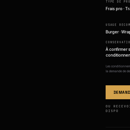
TYPE DE PR
Frais pro · 
USAGE RECO
Burger · Wra
CONSERVATI
À confirmer 
conditionne
Les conditionneme
la demande de de
DEMAND
OU RECEVO
DISPO