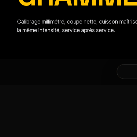
Calibrage millimétré, coupe nette, cuisson maîtr
la même intensité, service après service.
DANS LA MÊME CATÉGORIE
VOUS AIMEREZ AU
PRODUITS LAITIERS
DAIRYMAID
PRODUITS L