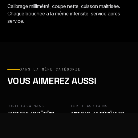
Calibrage millimétré, coupe nette, cuisson maîtrisée.
Chaque bouchée a la même intensité, service après
service.
DANS LA MÊME CATÉGORIE
VOUS AIMEREZ AUSSI
TORTILLAS & PAINS
FACTORY
TORTILLAS & PAINS
ANTALYA
FACTORY, 18 DÜRÜM
ANTALYA, 12 DÜRÜM 30
CM
Base pro. Résiste à tout.
Base pro. Résiste à tout.