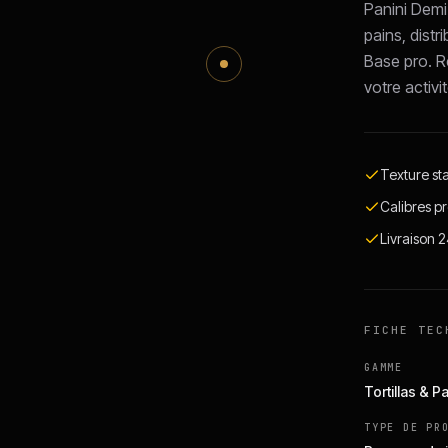
Panini Demi-
pains, distr
Base pro. R
votre activi
Texture st
Calibres pr
Livraison 
FICHE TEC
GAMME
Tortillas & P
TYPE DE PR