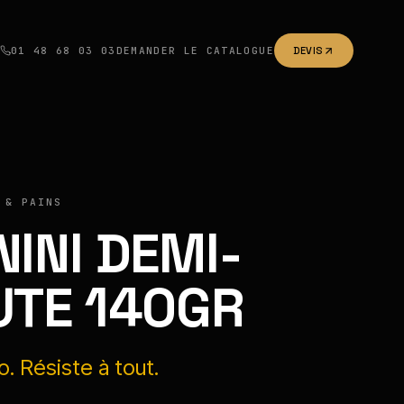
01 48 68 03 03
DEMANDER LE CATALOGUE
DEVIS
 & PAINS
NINI DEMI-
UTE 140GR
. Résiste à tout.