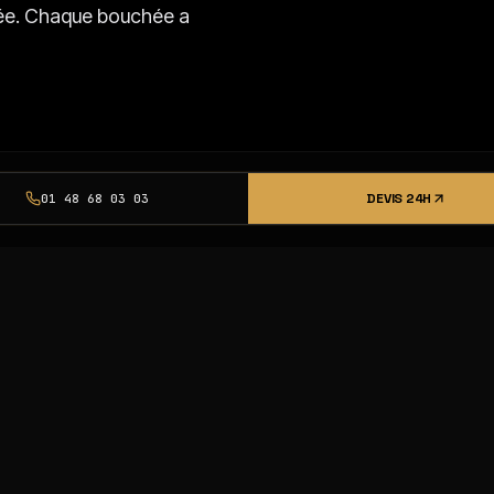
isée. Chaque bouchée a
DEVIS 24H
01 48 68 03 03
SSI
 PAINS
TORTILLAS & PAINS
ANTALYA
 12 DÜRÜM 30 CM
ANTALYA, 18 DÜRÜM 30 C
te à tout.
Base pro. Résiste à tout.