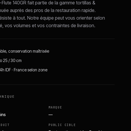
Flute 140GR fait partie de la gamme tortillas &
ibuée auprès des pros de la restauration rapide.
ésiste à tout. Notre équipe peut vous orienter selon
té, vos volumes et vos contraintes de livraison.
able, conservation maîtrisée
o 25 / 30 cm
24h IDF · France selon zone
HNIQUE
MARQUE
ains
—
ODUIT
PUBLIC CIBLE