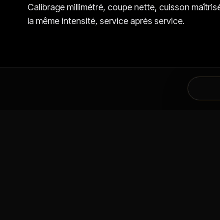
Calibrage millimétré, coupe nette, cuisson maîtr
la même intensité, service après service.
DANS LA MÊME CATÉGORIE
VOUS AIMEREZ AU
TORTILLAS & PAINS
FACTORY
TORTILLAS &
ANTALYA
FACTORY, 18 DÜRÜM
ANTALYA,
Base pro. Résiste à tout.
Base pro. Résis