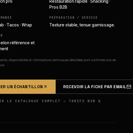
ch pro
Restauration rapide · Snacking ·
Pros B2B
MMANDÉ
PRÉPARATION / SERVICE
ab · Tacos · Wrap
Texture stable, tenue garnissage.
ON
selon référence et
ment
nts, disponibilités et informations techniques détaillées sont confirmés lors de
vis.
ER UN ÉCHANTILLON
RECEVOIR LA FICHE PAR EMAIL
IR LE CATALOGUE COMPLET → TARIFS B2B &