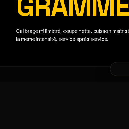
GRAMME
Calibrage millimétré, coupe nette, cuisson maîtr
la même intensité, service après service.
DANS LA MÊME CATÉGORIE
VOUS AIMEREZ AU