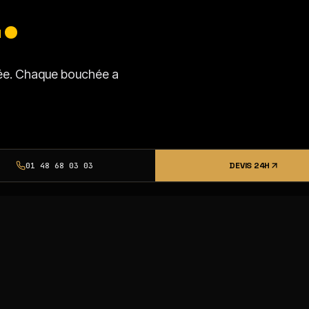
.
isée. Chaque bouchée a
DEVIS 24H
01 48 68 03 03
SSI