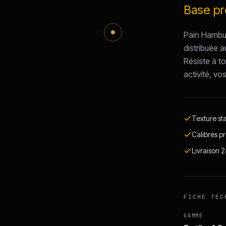
Base pro
Pain Hamburg
distribuée a
Résiste à to
activité, vo
Texture st
Calibres pr
Livraison 
FICHE TEC
GAMME