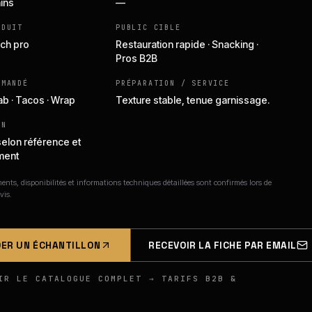
ains
—
ODUIT
PUBLIC CIBLE
ch pro
Restauration rapide · Snacking ·
Pros B2B
MMANDÉ
PRÉPARATION / SERVICE
ab · Tacos · Wrap
Texture stable, tenue garnissage.
ON
selon référence et
ment
nts, disponibilités et informations techniques détaillées sont confirmés lors de
vis.
ER UN ÉCHANTILLON
RECEVOIR LA FICHE PAR EMAIL
IR LE CATALOGUE COMPLET → TARIFS B2B &