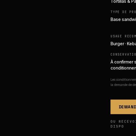
Tortillas & P
TYPE DE PR
Base sandwi
USAGE RECO
Burger · Keb
CONSERVATI
À confirmer 
conditionne
Les conditionneme
la demande de de
DEMAND
OU RECEVO
DISPO