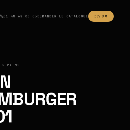
01 48 68 03 03
DEMANDER LE CATALOGUE
DEVIS
 & PAINS
IN
MBURGER
01