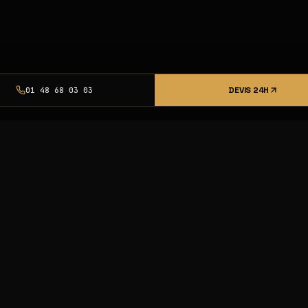
DEVIS 24H
01 48 68 03 03
urcing pro,
et livraison
nce Excellence.
23