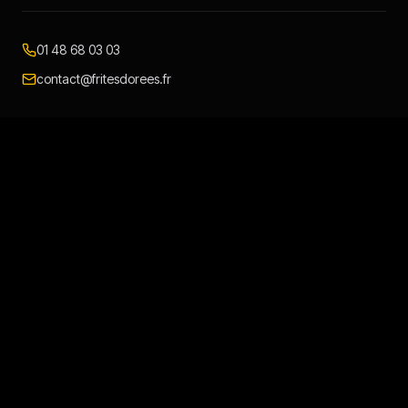
01 48 68 03 03
contact@fritesdorees.fr