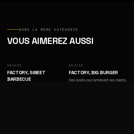
DANS LA MÊME CATÉGORIE
VOUS AIMEREZ AUSSI
SAUCES
FACTORY
SAUCES
FACTORY
FACTORY, SWEET
FACTORY, BIG BURGER
BARBECUE
Des goûts qui ramènent les clients.
Des goûts qui ramènent les clients.
SAUCES
FACTORY
SAUCES
FACTORY
FACTORY, ALGÉRIENNE
FACTORY, SAMOURAÏ
Des goûts qui ramènent les clients.
Des goûts qui ramènent les clients.