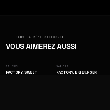
DANS LA MÊME CATÉGORIE
VOUS AIMEREZ AUSSI
SAUCES
FACTORY
SAUCES
FACTORY
FACTORY, SWEET
FACTORY, BIG BURGER
BARBECUE
Des goûts qui ramènent les clients.
Des goûts qui ramènent les clients.
SAUCES
FACTORY
SAUCES
FACTORY
FACTORY, ALGÉRIENNE
FACTORY, SAMOURAÏ
Des goûts qui ramènent les clients.
Des goûts qui ramènent les clients.