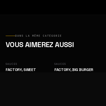
DANS LA MÊME CATÉGORIE
VOUS AIMEREZ AUSSI
SAUCES
FACTORY
SAUCES
FACTORY
FACTORY, SWEET
FACTORY, BIG BURGER
BARBECUE
Des goûts qui ramènent les clients.
Des goûts qui ramènent les clients.
SAUCES
FACTORY
SAUCES
FACTORY
FACTORY, ALGÉRIENNE
FACTORY, SAMOURAÏ
Des goûts qui ramènent les clients.
Des goûts qui ramènent les clients.