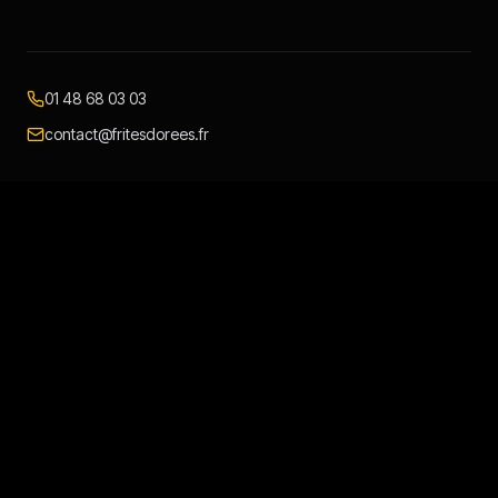
01 48 68 03 03
contact@fritesdorees.fr