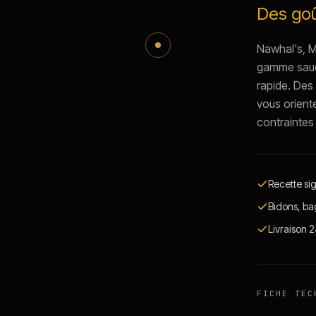
Des goû
Nawhal's, M
gamme sauce
rapide. Des
vous oriente
contraintes 
Recette si
Bidons, ba
Livraison 
FICHE TEC