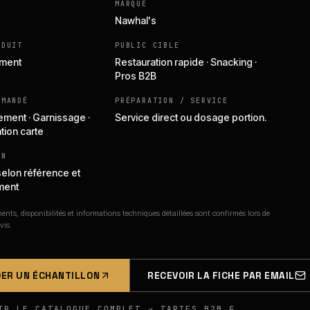
MARQUE
Nawhal's
ODUIT
PUBLIC CIBLE
iment
Restauration rapide · Snacking ·
Pros B2B
MMANDÉ
PRÉPARATION / SERVICE
ent · Garnissage ·
Service direct ou dosage portion.
tion carte
ON
selon référence et
ment
nts, disponibilités et informations techniques détaillées sont confirmés lors de
vis.
ER UN ÉCHANTILLON
RECEVOIR LA FICHE PAR EMAIL
IR LE CATALOGUE COMPLET → TARIFS B2B &