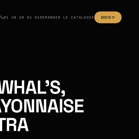
01 48 68 03 03
DEMANDER LE CATALOGUE
DEVIS
WHAL'S,
YONNAISE
TRA