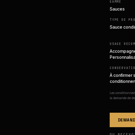
GAMME
Sauces
TYPE DE PR
Sauce cond
USAGE RECO
Accompagnem
Personnalisa
CONSERVATI
À confirmer 
conditionne
Les conditionneme
la demande de de
DEMAND
OU RECEVO