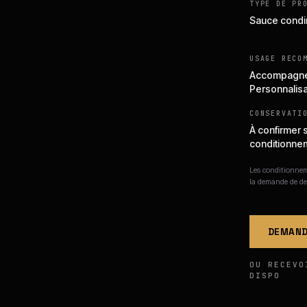
TYPE DE PR
Sauce cond
USAGE RECO
Accompagnem
Personnalisa
CONSERVATI
À confirmer 
conditionne
Les conditionneme
la demande de de
DEMAND
OU RECEVO
DISPO