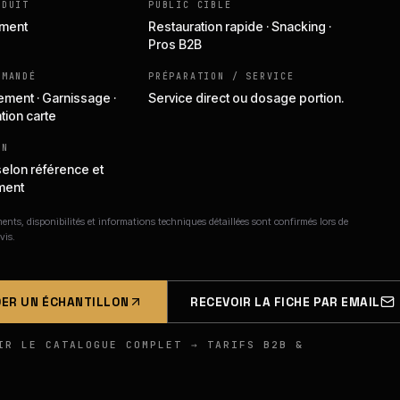
ODUIT
PUBLIC CIBLE
iment
Restauration rapide · Snacking ·
Pros B2B
MMANDÉ
PRÉPARATION / SERVICE
ent · Garnissage ·
Service direct ou dosage portion.
tion carte
ON
selon référence et
ment
nts, disponibilités et informations techniques détaillées sont confirmés lors de
vis.
ER UN ÉCHANTILLON
RECEVOIR LA FICHE PAR EMAIL
IR LE CATALOGUE COMPLET → TARIFS B2B &