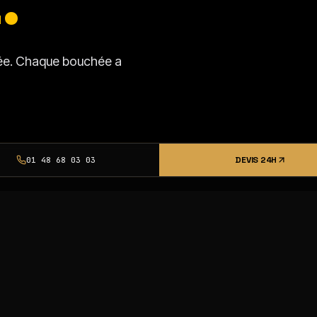
.
isée. Chaque bouchée a
DEVIS 24H
01 48 68 03 03
SSI