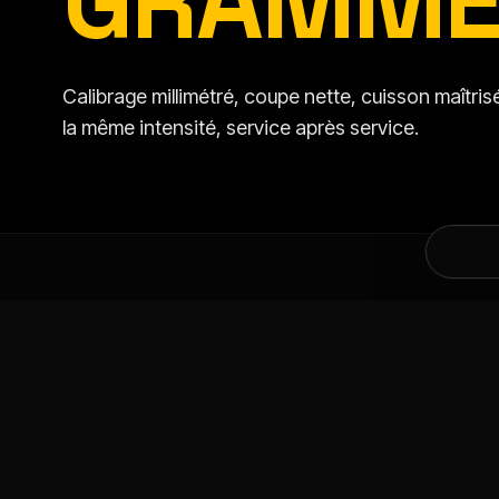
GRAMME
Calibrage millimétré, coupe nette, cuisson maîtr
la même intensité, service après service.
DANS LA MÊME CATÉGORIE
VOUS AIMEREZ AU