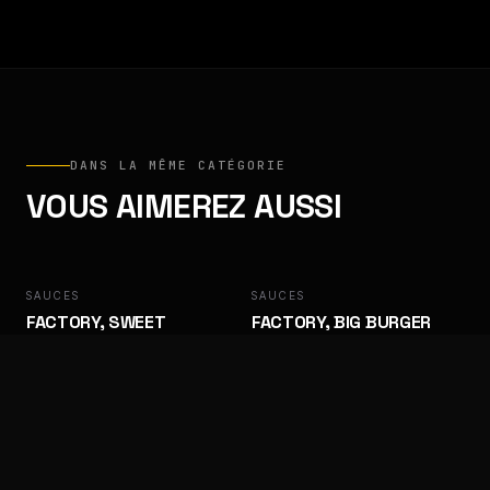
DANS LA MÊME CATÉGORIE
VOUS AIMEREZ AUSSI
SAUCES
FACTORY
SAUCES
FACTORY
FACTORY, SWEET
FACTORY, BIG BURGER
BARBECUE
Des goûts qui ramènent les clients.
Des goûts qui ramènent les clients.
SAUCES
FACTORY
SAUCES
FACTORY
FACTORY, ALGÉRIENNE
FACTORY, SAMOURAÏ
Des goûts qui ramènent les clients.
Des goûts qui ramènent les clients.