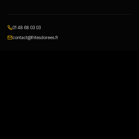
01 48 68 03 03
contact@fritesdorees.fr