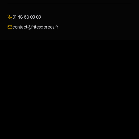
01 48 68 03 03
contact@fritesdorees.fr