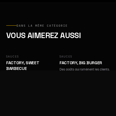
DANS LA MÊME CATÉGORIE
VOUS AIMEREZ AUSSI
SAUCES
FACTORY
SAUCES
FACTORY
FACTORY, SWEET
FACTORY, BIG BURGER
BARBECUE
Des goûts qui ramènent les clients.
Des goûts qui ramènent les clients.
SAUCES
FACTORY
SAUCES
FACTORY
FACTORY, ALGÉRIENNE
FACTORY, SAMOURAÏ
Des goûts qui ramènent les clients.
Des goûts qui ramènent les clients.