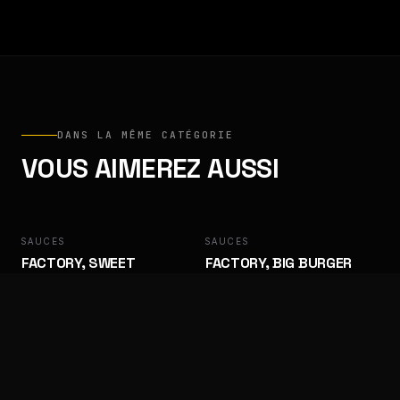
DANS LA MÊME CATÉGORIE
VOUS AIMEREZ AUSSI
SAUCES
FACTORY
SAUCES
FACTORY
FACTORY, SWEET
FACTORY, BIG BURGER
BARBECUE
Des goûts qui ramènent les clients.
Des goûts qui ramènent les clients.
SAUCES
FACTORY
SAUCES
FACTORY
FACTORY, ALGÉRIENNE
FACTORY, SAMOURAÏ
Des goûts qui ramènent les clients.
Des goûts qui ramènent les clients.