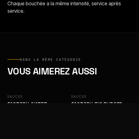
Chaque bouchée a la même intensité, service après
service.
DANS LA MÊME CATÉGORIE
VOUS AIMEREZ AUSSI
SAUCES
FACTORY
SAUCES
FACTORY
FACTORY, SWEET
FACTORY, BIG BURGER
BARBECUE
Des goûts qui ramènent les clients.
Des goûts qui ramènent les clients.
SAUCES
FACTORY
SAUCES
FACTORY