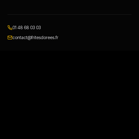
01 48 68 03 03
contact@fritesdorees.fr