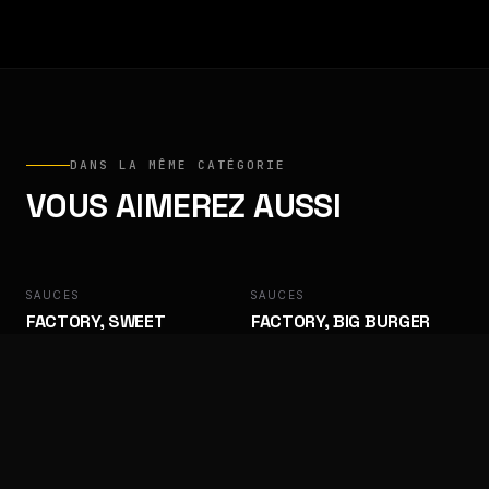
DANS LA MÊME CATÉGORIE
VOUS AIMEREZ AUSSI
SAUCES
FACTORY
SAUCES
FACTORY
FACTORY, SWEET
FACTORY, BIG BURGER
BARBECUE
Des goûts qui ramènent les clients.
Des goûts qui ramènent les clients.
SAUCES
FACTORY
SAUCES
FACTORY
FACTORY, ALGÉRIENNE
FACTORY, SAMOURAÏ
Des goûts qui ramènent les clients.
Des goûts qui ramènent les clients.