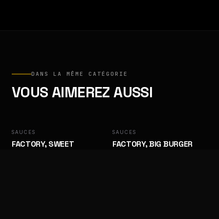
DANS LA MÊME CATÉGORIE
VOUS AIMEREZ AUSSI
SAUCES
FACTORY
SAUCES
FACTORY
FACTORY, SWEET
FACTORY, BIG BURGER
BARBECUE
Des goûts qui ramènent les clients.
Des goûts qui ramènent les clients.
SAUCES
FACTORY
SAUCES
FACTORY
FACTORY, ALGÉRIENNE
FACTORY, SAMOURAÏ
Des goûts qui ramènent les clients.
Des goûts qui ramènent les clients.