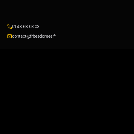
01 48 68 03 03
contact@fritesdorees.fr