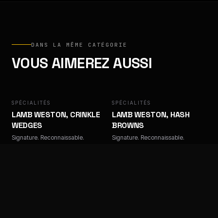
DANS LA MÊME CATÉGORIE
VOUS AIMEREZ AUSSI
SPÉCIALITÉS
LAMB WESTON
SPÉCIALITÉS
LAMB WESTON
LAMB WESTON, CRINKLE
LAMB WESTON, HASH
WEDGES
BROWNS
Signature. Reconnaissable.
Signature. Reconnaissable.
SPÉCIALITÉS
LAMB WESTON
SPÉCIALITÉS
LAMB WESTON
LAMB WESTON, POTATO
LAMB WESTON, PRIVATE
DIPPERS
RESERVE FRITES,
STEAKHOUSE 9/18 MM
Signature. Reconnaissable.
Signature. Reconnaissable.