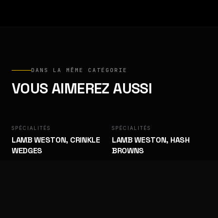
DANS LA MÊME CATÉGORIE
VOUS AIMEREZ AUSSI
SPÉCIALITÉS
LAMB WESTON
SPÉCIALITÉS
LAMB WESTON
LAMB WESTON, CRINKLE
LAMB WESTON, HASH
WEDGES
BROWNS
Signature. Reconnaissable.
Signature. Reconnaissable.
SPÉCIALITÉS
LAMB WESTON
SPÉCIALITÉS
LAMB WESTON
LAMB WESTON, POTATO
LAMB WESTON, PRIVATE
DIPPERS
RESERVE FRITES,
STEAKHOUSE 9/18 MM