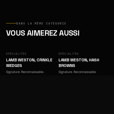
DANS LA MÊME CATÉGORIE
VOUS AIMEREZ AUSSI
SPÉCIALITÉS
LAMB WESTON
SPÉCIALITÉS
LAMB WESTON
LAMB WESTON, CRINKLE
LAMB WESTON, HASH
WEDGES
BROWNS
Signature. Reconnaissable.
Signature. Reconnaissable.
SPÉCIALITÉS
LAMB WESTON
SPÉCIALITÉS
LAMB WESTON
LAMB WESTON, POTATO
LAMB WESTON, PRIVATE
DIPPERS
RESERVE FRITES,
STEAKHOUSE 9/18 MM
Signature. Reconnaissable.
Signature. Reconnaissable.