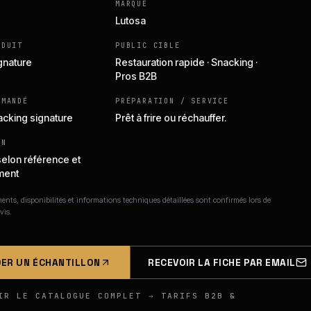
MARQUE
Lutosa
ODUIT
PUBLIC CIBLE
ignature
Restauration rapide · Snacking ·
Pros B2B
MMANDÉ
PRÉPARATION / SERVICE
nacking signature
Prêt à frire ou réchauffer.
ON
selon référence et
ment
nts, disponibilités et informations techniques détaillées sont confirmés lors de
vis.
ER UN ÉCHANTILLON
RECEVOIR LA FICHE PAR EMAIL
IR LE CATALOGUE COMPLET → TARIFS B2B &