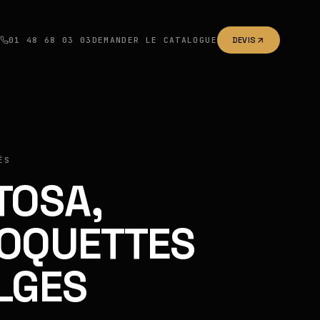
01 48 68 03 03
DEMANDER LE CATALOGUE
DEVIS
ÉS
TOSA,
OQUETTES
LGES