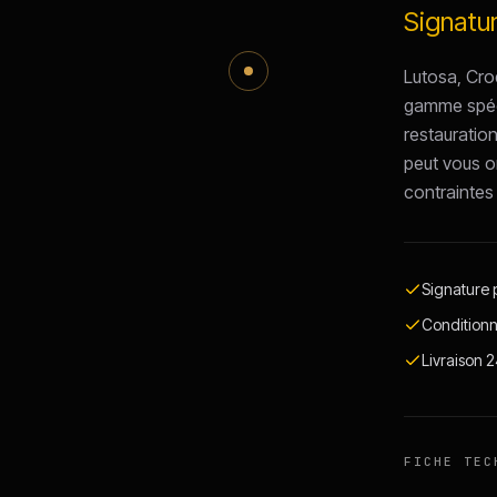
Signatu
Lutosa, Cro
gamme spéci
restauratio
peut vous or
contraintes 
Signature p
Conditionn
Livraison 
FICHE TEC