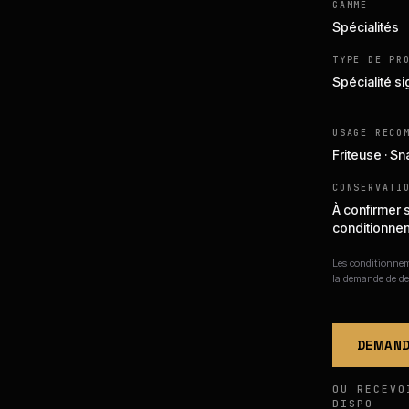
GAMME
Spécialités
TYPE DE PR
Spécialité s
USAGE RECO
Friteuse · S
CONSERVATI
À confirmer 
conditionne
Les conditionneme
la demande de de
DEMAND
OU RECEVO
DISPO