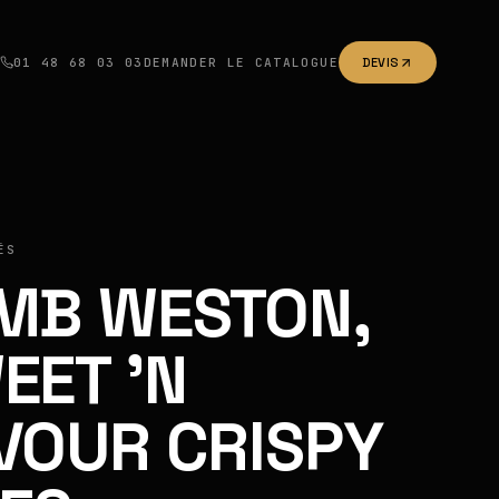
01 48 68 03 03
DEMANDER LE CATALOGUE
DEVIS
ÉS
MB WESTON,
EET 'N
VOUR CRISPY