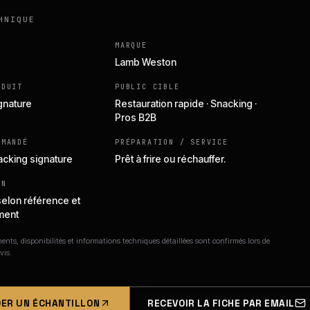
HNIQUE
MARQUE
Lamb Weston
ODUIT
PUBLIC CIBLE
ignature
Restauration rapide · Snacking ·
Pros B2B
MMANDÉ
PRÉPARATION / SERVICE
nacking signature
Prêt à frire ou réchauffer.
ON
selon référence et
ment
nts, disponibilités et informations techniques détaillées sont confirmés lors de
vis.
ER UN ÉCHANTILLON
RECEVOIR LA FICHE PAR EMAIL