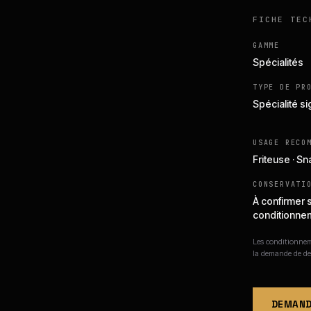
FICHE TEC
GAMME
Spécialités
TYPE DE PR
Spécialité s
USAGE RECO
Friteuse · S
CONSERVATI
À confirmer 
conditionne
Les conditionneme
la demande de de
DEMAND