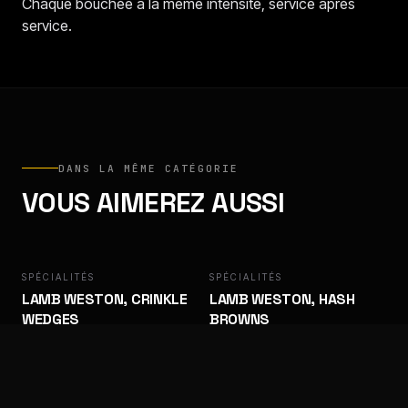
Chaque bouchée a la même intensité, service après
service.
DANS LA MÊME CATÉGORIE
VOUS AIMEREZ AUSSI
SPÉCIALITÉS
LAMB WESTON
SPÉCIALITÉS
LAMB WESTON
LAMB WESTON, CRINKLE
LAMB WESTON, HASH
WEDGES
BROWNS
Signature. Reconnaissable.
Signature. Reconnaissable.
SPÉCIALITÉS
LAMB WESTON
SPÉCIALITÉS
LAMB WESTON
LAMB WESTON, POTATO
LAMB WESTON, PRIVATE