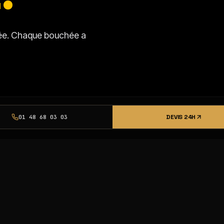
isée. Chaque bouchée a
DEVIS 24H
01 48 68 03 03
SSI
S
STON
SPÉCIALITÉS
LAMB WESTON