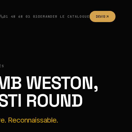
01 48 68 03 03
DEMANDER LE CATALOGUE
DEVIS
ÉS
MB WESTON,
STI ROUND
re. Reconnaissable.