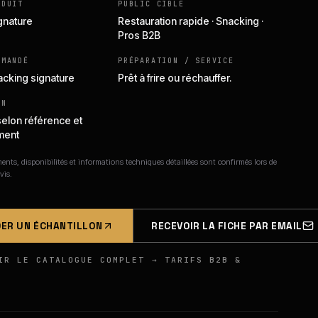
ODUIT
PUBLIC CIBLE
ignature
Restauration rapide · Snacking ·
Pros B2B
MMANDÉ
PRÉPARATION / SERVICE
nacking signature
Prêt à frire ou réchauffer.
ON
selon référence et
ment
nts, disponibilités et informations techniques détaillées sont confirmés lors de
vis.
ER UN ÉCHANTILLON
RECEVOIR LA FICHE PAR EMAIL
IR LE CATALOGUE COMPLET → TARIFS B2B &