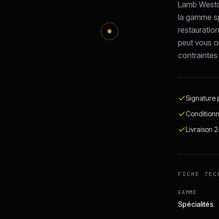
Lamb Westo
la gamme sp
restauratio
peut vous or
contraintes 
Signature p
Conditionn
Livraison 
FICHE TEC
GAMME
Spécialités