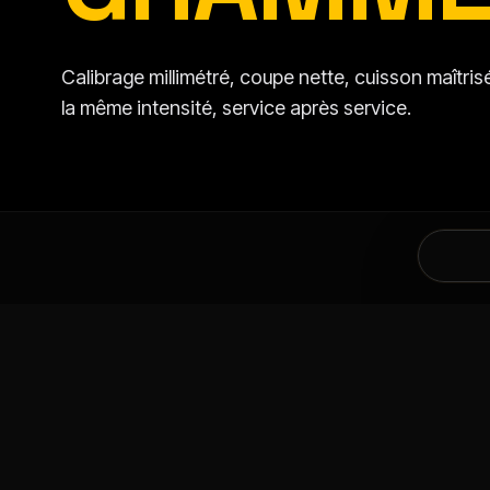
Calibrage millimétré, coupe nette, cuisson maîtr
la même intensité, service après service.
DANS LA MÊME CATÉGORIE
VOUS AIMEREZ AU
SPÉCIALITÉS
LAMB WESTON
SPÉCIALITÉ
LAMB WE