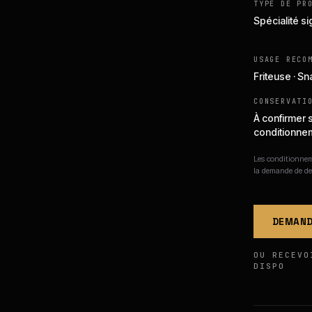
TYPE DE PR
Spécialité s
USAGE RECO
Friteuse · S
CONSERVATI
À confirmer 
conditionne
Les conditionneme
la demande de de
DEMAND
OU RECEVO
DISPO