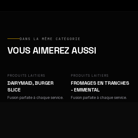
DANS LA MÊME CATÉGORIE
VOUS AIMEREZ AUSSI
PRODUITS LAITIERS
DAIRYMAID
PRODUITS LAITIERS
DAIRYMAID, BURGER
FROMAGES EN TRANCHES
SLICE
- EMMENTAL
Fusion parfaite à chaque service.
Fusion parfaite à chaque service.
PRODUITS LAITIERS
LIGUEIL
PRODUITS LAITIERS
LIGUEIL
LIGUEIL, CUBES DE BLEU
LIGUEIL, TRANCHES DE
AU LAIT DE VACHE
RACLETTE AU LAIT DE
PASTEURISÉ SURGELÉS
VACHE PASTEURISÉ