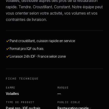
volailles, distribuée auprès des pros de la restauration
rapide. Tendre. Croustillant. Constant. Notre équipe peut
vous orienter selon votre activité, vos volumes et vos
contraintes de livraison.
Pané croustillant, cuisson rapide en service
Format pro IQF ou frais
Livraison 24h IDF · France selon zone
FICHE TECHNIQUE
GAMME
MARQUE
Volailles
—
TYPE DE PRODUIT
PUBLIC CIBLE
Pané pro · IQF ou frais
Restauration rapide ·