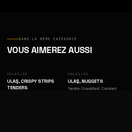
DANS LA MÊME CATÉGORIE
VOUS AIMEREZ AUSSI
VOLAILLES
ULAŞ
VOLAILLES
ULAŞ
ULAŞ, CRISPY STRIPS
ULAŞ, NUGGETS
TENDERS
Tendre. Croustillant. Constant.
Tendre. Croustillant. Constant.
VOLAILLES
ULAŞ
VOLAILLES
FACTORY
ULAŞ, TENDERS TEMPURA
FACTORY, LAMELLES DE
KEBAB POULET
Tendre. Croustillant. Constant.
Tendre. Croustillant. Constant.