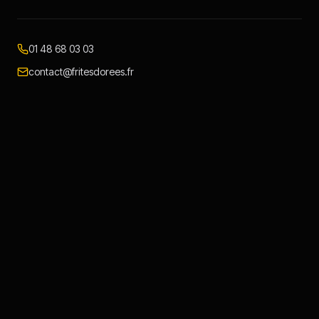
01 48 68 03 03
contact@fritesdorees.fr