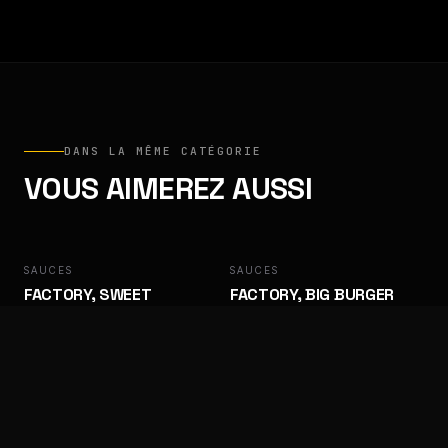
DANS LA MÊME CATÉGORIE
VOUS AIMEREZ AUSSI
SAUCES
FACTORY
SAUCES
FACTORY
FACTORY, SWEET
FACTORY, BIG BURGER
BARBECUE
Des goûts qui ramènent les clients.
Des goûts qui ramènent les clients.
SAUCES
FACTORY
SAUCES
FACTORY
FACTORY, ALGÉRIENNE
FACTORY, SAMOURAÏ
Des goûts qui ramènent les clients.
Des goûts qui ramènent les clients.