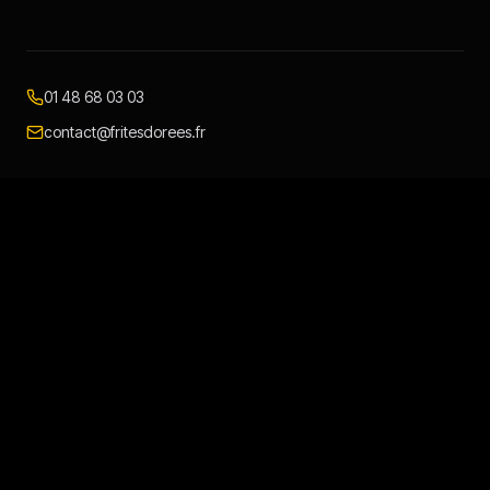
01 48 68 03 03
contact@fritesdorees.fr