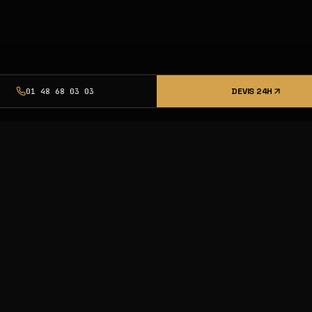
DEVIS 24H
01 48 68 03 03
urcing pro,
et livraison
nce Excellence.
23