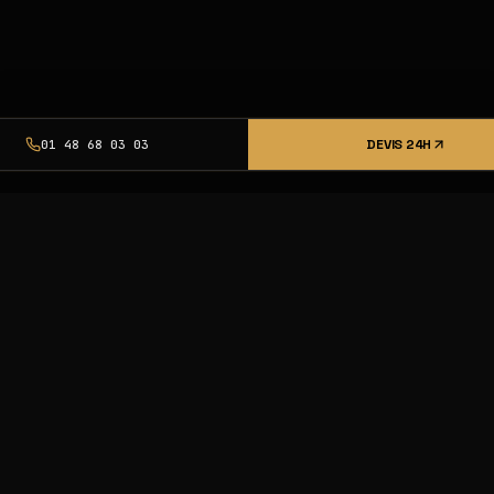
DEVIS 24H
01 48 68 03 03
urcing pro,
et livraison
nce Excellence.
23