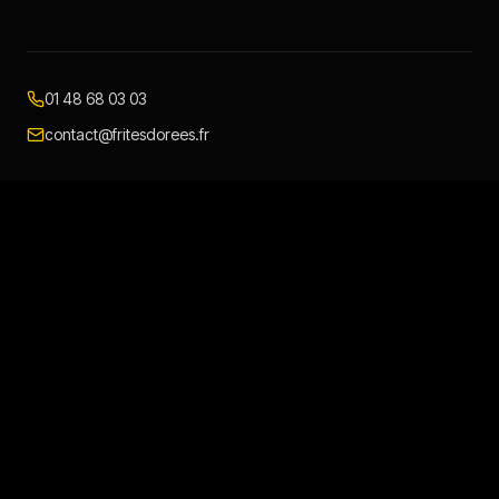
01 48 68 03 03
contact@fritesdorees.fr