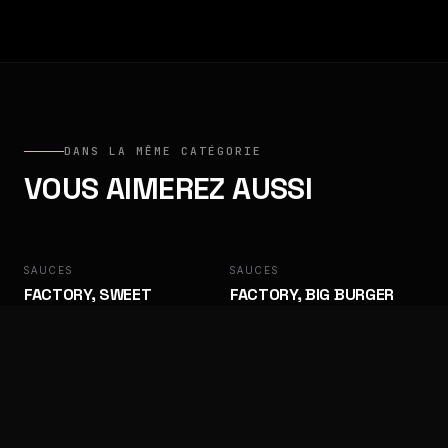
DANS LA MÊME CATÉGORIE
VOUS AIMEREZ AUSSI
SAUCES
FACTORY
SAUCES
FACTORY
FACTORY, SWEET
FACTORY, BIG BURGER
BARBECUE
Des goûts qui ramènent les clients.
Des goûts qui ramènent les clients.
SAUCES
FACTORY
SAUCES
FACTORY
FACTORY, ALGÉRIENNE
FACTORY, SAMOURAÏ
Des goûts qui ramènent les clients.
Des goûts qui ramènent les clients.